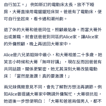
自行加工。」 例如新訂的電動床太長，放不下睡
房，大哥直接用電鋸鋸短床架。爸爸有了電動床，便
可自行坐起來，看卡通和潮州劇。
退了休的大哥和爸爸同住，照顧最貼身。而當大哥外
出或兼職，就會送爸爸到同區的Alice家，讓Alice家
的外傭照顧，晚上再送回大哥家中。
Alice是六兄弟姐妹中最小，和大哥相差二十多歲，她
笑言小時候和大哥「無咩好講」，現在反而因爸爸有
共同話題，關係更緊密，她尤其深刻大哥改裝電動
床：「當然是激讚！真的要激讚！」
兩兄妹偶爾意見不同，會先了解對方想法再調節。例
如Alice曾提議大哥家中聘請外傭幫忙，大哥很抗拒，
她退後一步想便明白：「大哥和爸爸兩個男人，都不