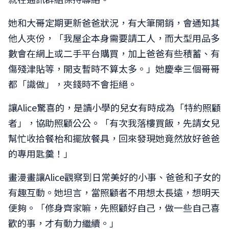
她和大哥定期更新爸爸狀況，有大筆開銷，會通知其
他人夾份，「我屋企本身需要請工人，而大型用品多
數會在網上或二手平台購買，加上爸爸有些積蓄、有
傷殘津貼等，開支暫時不算太多。」她慶幸三個哥哥
都「識做」，夾錢時不會拒絕。
讓Alice驚喜的，是讀小學的兒女有時成為「特約照顧
者」，協助照顧公公。「有次我落樓買飯，先請女兒
幫忙收拾餐枱和擺放餐具，回來發現她竟然放好爸爸
的專用匙羹！」
畫漫畫讓Alice觀察到日常美好的小事、爸爸和子女的
有趣互動。她坦言，當照顧者不用想太長遠，想明天
便夠。「修身齊家嘛，先照顧好自己，做一些自己喜
歡的事，才有動力繼續。」