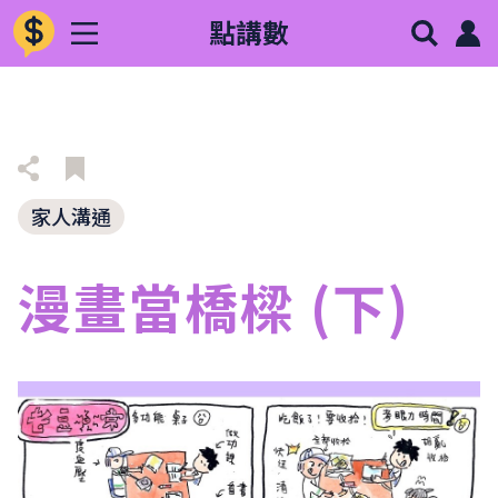
點講數
家人溝通
漫畫當橋樑 (下)