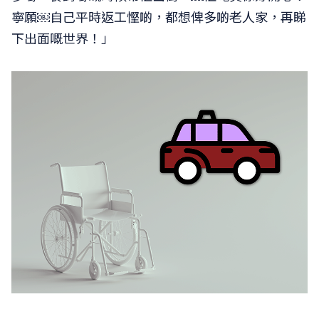
寧願￼自己平時返工慳啲，都想俾多啲老人家，再睇
下出面嘅世界！」