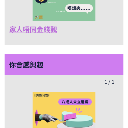
家人唔同金錢觀
你會感興趣
1
/
1