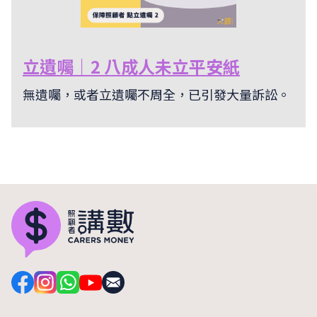
立遺囑｜2 八成人未立平安紙
無遺囑，或者立遺囑不周全，已引發大量訴訟。