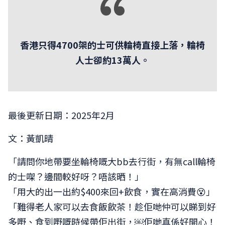
香港只得4700架的士可供輪椅直接上落，輪椅
人士卻約13萬人。
最後更新日期：2025年2月
文：黃凱晴
「請問你地帶要坐輪椅嘅大bb去行街，有無call輪椅
的士㗎？邊間較好呀？唔該晒！」
「用大的出一出約$400來回+飲食，實在高消費😵」
「難得老人家可以去食飯飲茶！趁佢哋仲可以睇到好
多嘢、食到嘢嘅時候帶佢出街，￼佢哋真係好開心！