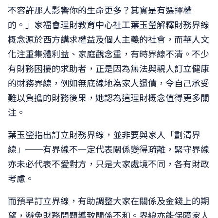
不容許那人影響你的生命更多？其實是有選擇權
的。」家福會理財教育中心社工葉玉瑩解釋財務界線
概念源於西方講求權益及個人主義的社會，而華人文
化注重集體利益、家庭觀念重，有時界線不清。不少
有財務困擾的求助者，正是因為無法與親人訂立健康
的財務界線，例如無底線地為家人還債，令自己承受
難以負擔的財務後果，她認為這理財概念值得更多關
注。
葉玉瑩指出訂立財務界線，並非要與家人「劃清界
線」──有界線不一定代表關係變得疏離，緊守界線
亦未必代表不愛對方，只是大家處境不同，各有財政
考慮。
而預早訂立界線，有助調整大家在關係及金錢上的期
望，避免財務問題導致關係不和。界線亦能保障家人