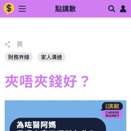
點講數
財務界線
家人溝通
夾唔夾錢好？