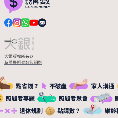
大銀版權所有©
私隱聲明
條款及細則
點省錢？
不破產
家人溝通
照顧者專題
照顧者聚會
退休規劃
點講數？
樂齡