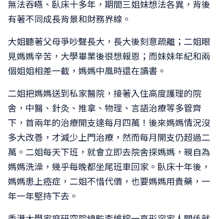
無法吞嚥、臥床十多年，期間三姐妹想法各異，背後
有著不同成長背景和財務界線。
大姐聽著父母爭吵聲長大，長大後刻意疏離；二姐眼
見媽媽辛苦，大學畢業後很想報恩；而妹妹年紀和兩
個姐姐相差一截，媽媽中風時還在讀書。
二姐把媽媽送到私家醫院，接著入住高度護理的院
舍，中醫、針灸、推拿、物理、言語治療等多管齊
下，首兩年的治療開支達每月四萬！後來媽媽情況沒
多大改善，才減少上門治療，然而每月開支仍超過二
萬。二姐每天下班，就會立即去院舍探媽媽，親自為
媽媽洗澡，幾乎每晚都坐尾班車回家。臥床十年後，
媽媽患上癌症，二姐不惜代價，也要媽媽用貴藥，一
年一年堅持下去。
香港大學家庭研究院總監李維榕一直形容家人關係就