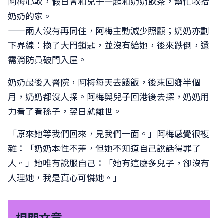
阿梅心軟，假日會和兒子一起和奶奶飲茶，幫忙收拾
奶奶的家。
——兩人沒有再同住，阿梅主動減少照顧；奶奶亦劃
下界線：換了大門鎖匙，並沒有給她，後來跌倒，還
需消防員破門入屋。
奶奶最後入醫院，阿梅每天去餵飯，後來回鄉半個
月，奶奶都沒人探。阿梅與兒子回港後去探，奶奶用
力看了看孫子，翌日就離世。
「原來她等我們回來，見我們一面。」阿梅感覺很複
雜：「奶奶本性不差，但她不知道自己說話得罪了
人。」她唯有說服自己：「她有這麼多兒子，卻沒有
人理她，我是真心可憐她。」
相關文章