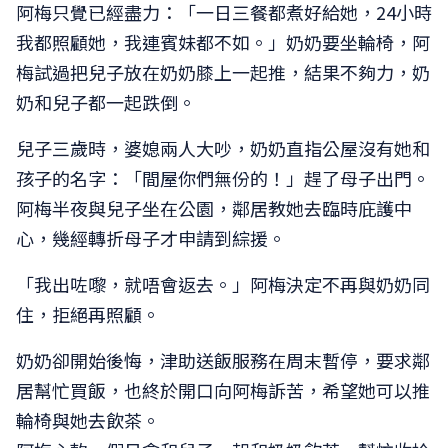
阿梅只覺已經盡力：「一日三餐都煮好給她，24小時
我都照顧她，我連賓妹都不如。」奶奶要坐輪椅，阿
梅試過把兒子放在奶奶膝上一起推，結果不夠力，奶
奶和兒子都一起跌倒。
兒子三歲時，婆媳兩人大吵，奶奶直指公屋沒有她和
孩子的名字：「間屋你們無份的！」趕了母子出門。
阿梅半夜與兒子坐在公園，鄰居教她去臨時庇護中
心，幾經轉折母子才申請到綜援。
「我出咗嚟，就唔會返去。」阿梅決定不再與奶奶同
住，拒絕再照顧。
奶奶卻開始後悔，津助送飯服務在周末暫停，要求鄰
居幫忙買飯，也終於開口向阿梅訴苦，希望她可以推
輪椅與她去飲茶。