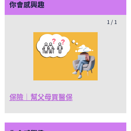
你會感興趣
1
/
1
保險｜幫父母買醫保