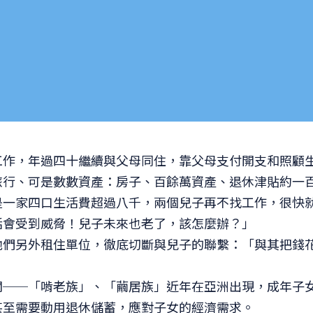
工作，年過四十繼續與父母同住，靠父母支付開支和照顧
旅行、可是數數資產：房子、百餘萬資產、退休津貼約一
是一家四口生活費超過八千，兩個兒子再不找工作，很快
活會受到威脅！兒子未來也老了，該怎麼辦？」
他們另外租住單位，徹底切斷與兒子的聯繫：「與其把錢
聞──「啃老族」、「繭居族」近年在亞洲出現，成年子
甚至需要動用退休儲蓄，應對子女的經濟需求。