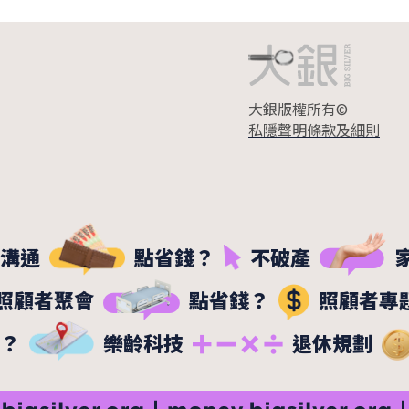
大銀版權所有©
私隱聲明
條款及細則
溝通
點省錢？
不破產
照顧者聚會
點省錢？
照顧者專
？
樂齡科技
退休規劃