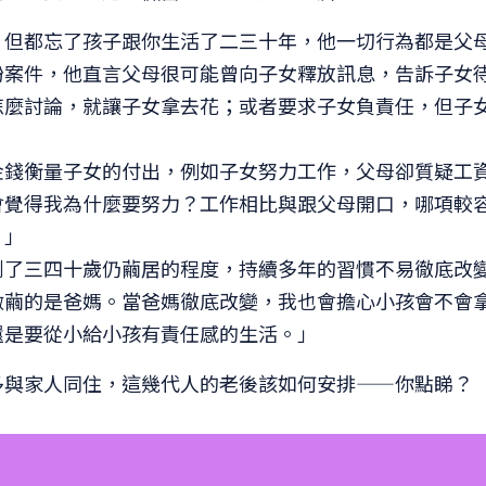
，但都忘了孩子跟你生活了二三十年，他一切行為都是父
紛案件，他直言父母很可能曾向子女釋放訊息，告訴子女
怎麼討論，就讓子女拿去花；或者要求子女負責任，但子
金錢衡量子女的付出，例如子女努力工作，父母卻質疑工
會覺得我為什麼要努力？工作相比與跟父母開口，哪項較
。」
到了三四十歲仍繭居的程度，持續多年的習慣不易徹底改
做繭的是爸媽。當爸媽徹底改變，我也會擔心小孩會不會
還是要從小給小孩有責任感的生活。」
多與家人同住，這幾代人的老後該如何安排——你點睇？