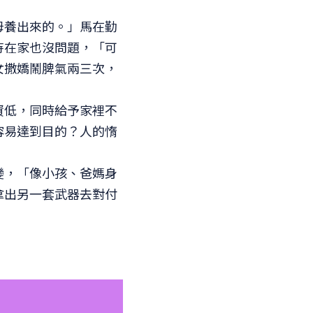
母養出來的。」馬在勤
待在家也沒問題，「可
女撒嬌鬧脾氣兩三次，
資低，同時給予家裡不
容易達到目的？人的惰
變，「像小孩、爸媽身
拿出另一套武器去對付