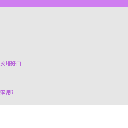
嗌交唔好口
家用?