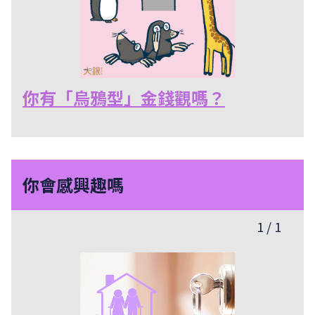
你有「烏鴉型」金錢觀嗎？
你會感興趣嗎
1
/
1