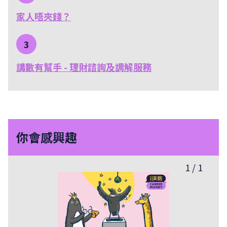
家人唔夾錢？
3
講數有幫手 - 理財諮詢及調解服務
你會感興趣
1
/
1