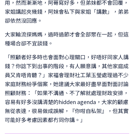
用，然而漸漸地，阿哥寫好多，但弟妹都不會回覆，
家姐講起夾幾錢，阿妹會私下與家姐「講數」，弟弟
卻依然沒回應。
大家輪流探媽媽，過時過節才會全部聚在一起，但這
種場合卻不宜談錢。
「照顧者好多時也會面對心理關口，好唔好同家人講
錢？你諗下到出事的階段，有人願意講，其他家庭成
員又肯唔肯聽？」家福會理財社工葉玉瑩處理過不少
家庭財務紛爭個案，她建議大家最好盡早面對面討論
照顧財務：「如果不溝通、不了解就處理財政安排，
容易有好多沒講清楚的hidden agenda，大家的顧慮
無從表達，很易做成誤解，『你咁自私架』，但其實
可能好多考慮因素都冇同你講。」