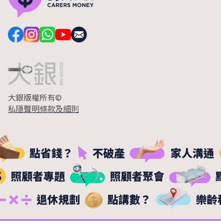
大銀版權所有©
私隱聲明
條款及細則
點省錢？
不破產
家人溝通
照顧者專題
照顧者聚會
退休規劃
點講數？
樂齡